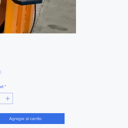
Precio
0
ad
*
Agregar al carrito