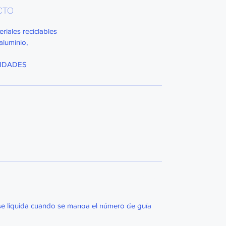
CTO
riales reciclables
aluminio,
CIDADES
GB MAQUINARIA
Aguascalientes , Ags., México
se liquida cuando se manda el número de guía