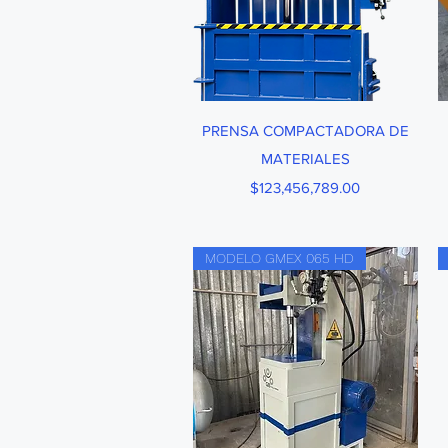
Vista rápida
PRENSA COMPACTADORA DE
MATERIALES
Precio
$123,456,789.00
MODELO GMEX 065 HD