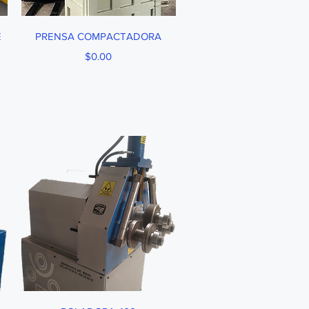
Vista rápida
E
PRENSA COMPACTADORA
Precio
$0.00
Vista rápida