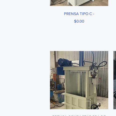
Vista rápida
PRENSA TIPO C -
Precio
$0.00
Vista rápida