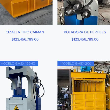
Vista rápida
Vista rápida
CIZALLA TIPO CAIMAN
ROLADORA DE PERFILES
Precio
Precio
$123,456,789.00
$123,456,789.00
MODELO GMEX 120HD
MODELO GMEX-200